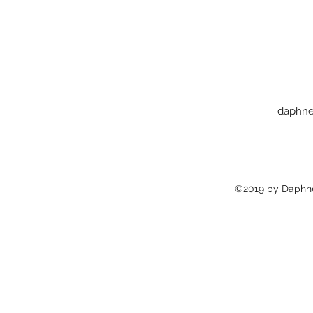
daphne
©2019 by Daphné 